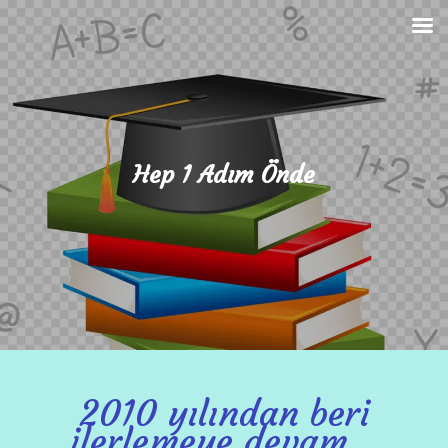
Skip
to
content
Hep 1 Adım Önde
2010 yılından beri
ilerlemeye devam…